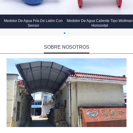
Medidor De Agua Fría De Latón Con
Medidor De Agua Caliente Tipo Woltman
Sensor
Horizontal
SOBRE NOSOTROS