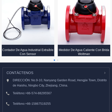
Contador De Agua Industrial Extraíble
Medidor De Agua Caliente Con Brida
Con Sensor
Woltman
CONTÁCTENOS
DIRECCIÓN: No.9-10, Nanyang Garden Road, Hengjie Town, Distrito
de Haishu, Ningbo City, Zhejiang, China.
Teléfono:
+86-574-88295567
Teléfono:
+86-15867519255