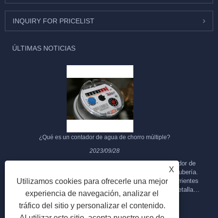
INQUIRY FOR PRICELIST
ÚLTIMAS NOTICIAS
¿Qué es un contador de agua de chorro múltiple?
2023/09/28
El contador de agua de chorro múltiple es un tipo de contador de
X
agua diseñado para medir el flujo de agua a través de una tubería.
Utilizamos cookies para ofrecerle una mejor
Se llama "multichorro" porque utiliza múltiples chorros o corrientes
de agua para medir el caudal de agua. A continuación se detallan
experiencia de navegación, analizar el
algunas características y características clave de un medidor de
tráfico del sitio y personalizar el contenido.
agua de chorro múltiple:
Al utilizar este sitio, acepta nuestro uso de