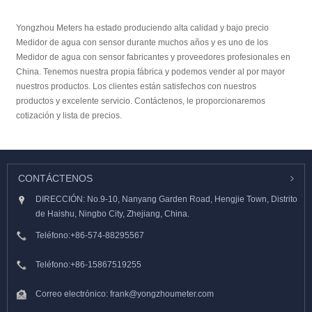
Yongzhou Meters ha estado produciendo alta calidad y bajo precio
Medidor de agua con sensor durante muchos años y es uno de los
Medidor de agua con sensor fabricantes y proveedores profesionales en
China. Tenemos nuestra propia fábrica y podemos vender al por mayor
nuestros productos. Los clientes están satisfechos con nuestros
productos y excelente servicio. Contáctenos, le proporcionaremos
cotización y lista de precios.
CONTÁCTENOS
DIRECCIÓN: No.9-10, Nanyang Garden Road, Hengjie Town, Distrito
de Haishu, Ningbo City, Zhejiang, China.
Teléfono:
+86-574-88295567
Teléfono:
+86-15867519255
Correo electrónico:
frank@yongzhoumeter.com